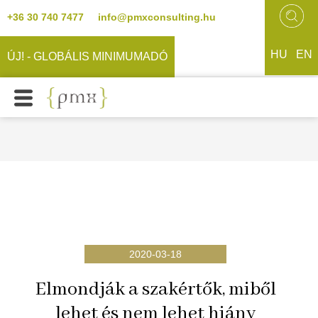
+36 30 740 7477
info@pmxconsulting.hu
HU
EN
ÚJ! - GLOBÁLIS MINIMUMADÓ
2020-03-18
Elmondják a szakértők, miből
lehet és nem lehet hiány