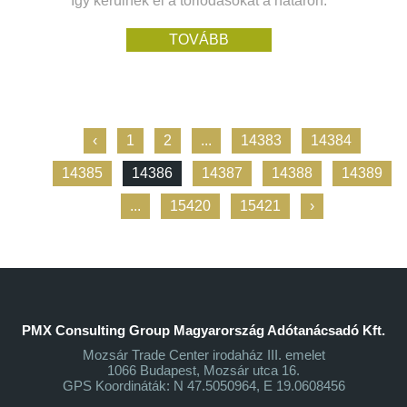
Így kerülnék el a torlódásokat a határon.
TOVÁBB
‹
1
2
...
14383
14384
14385
14386
14387
14388
14389
...
15420
15421
›
PMX Consulting Group Magyarország Adótanácsadó Kft.
Mozsár Trade Center irodaház III. emelet
1066 Budapest, Mozsár utca 16.
GPS Koordináták: N 47.5050964, E 19.0608456