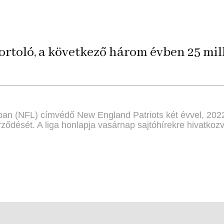
ortoló, a következő három évben 25 mill
igában (NFL) címvédő New England Patriots két évvel, 20
ződését. A liga honlapja vasárnap sajtóhírekre hivatkozva