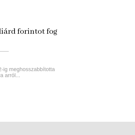
iárd forintot fog
22-ig meghosszabbította
 arról...