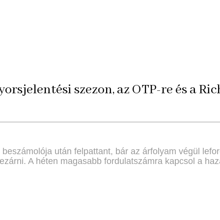
yorsjelentési szezon, az OTP-re és a Ri
beszámolója után felpattant, bár az árfolyam végül lefo
t bezárni. A héten magasabb fordulatszámra kapcsol a haza