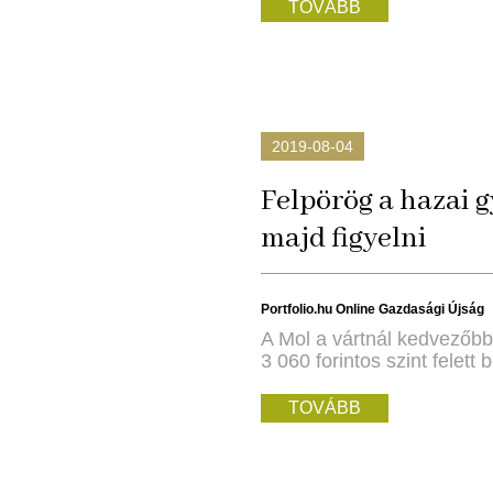
TOVÁBB
2019-08-04
Felpörög a hazai g
majd figyelni
Portfolio.hu Online Gazdasági Újság
A Mol a vártnál kedvezőbb 
3 060 forintos szint felet
TOVÁBB