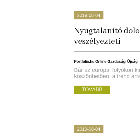
2019-08-04
Nyugtalanító dolog
veszélyezteti
Portfolio.hu Online Gazdasági Újság
Bár az európai folyókon k
köszönhetően, a trend arra
TOVÁBB
2019-08-04