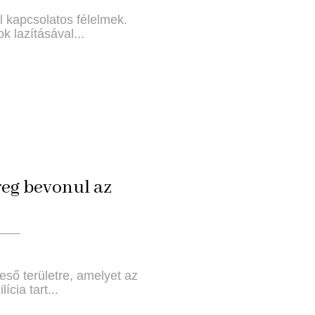
l kapcsolatos félelmek.
 lazításával...
reg bevonul az
eső területre, amelyet az
cia tart...