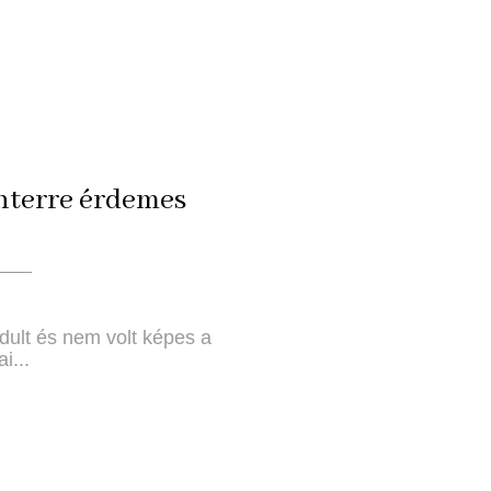
chterre érdemes
rdult és nem volt képes a
i...