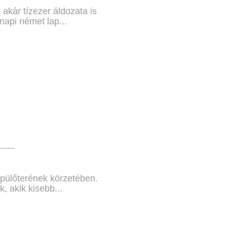
kár tízezer áldozata is
napi német lap...
epülőterének körzetében.
, akik kisebb...