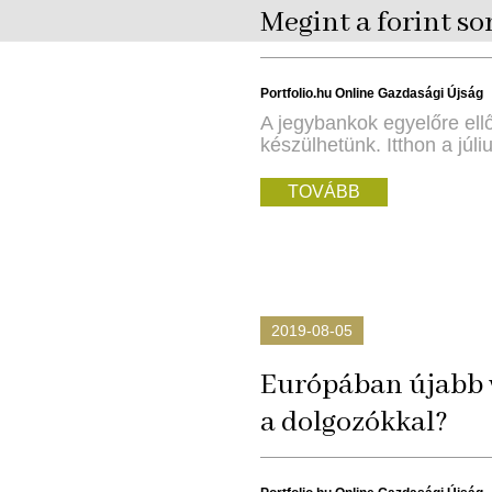
Megint a forint s
Portfolio.hu Online Gazdasági Újság
A jegybankok egyelőre ell
készülhetünk. Itthon a júli
TOVÁBB
2019-08-05
Európában újabb v
a dolgozókkal?