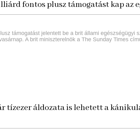
illiárd fontos plusz támogatást kap az 
lusz támogatást jelentett be a brit állami egészségügyi
asárnap. A brit miniszterelnök a The Sunday Times című
r tízezer áldozata is lehetett a kániku