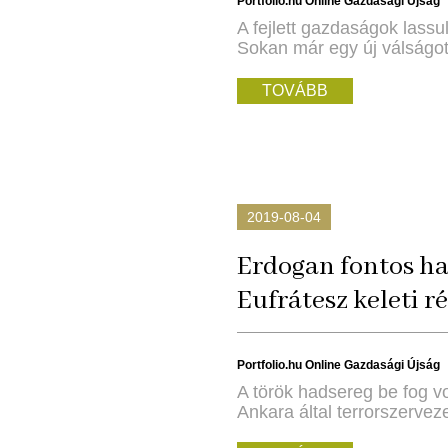
Portfolio.hu Online Gazdasági Újság
A fejlett gazdaságok lass
Sokan már egy új válságot 
TOVÁBB
2019-08-04
Erdogan fontos ha
Eufrátesz keleti r
Portfolio.hu Online Gazdasági Újság
A török hadsereg be fog vo
Ankara által terrorszervez