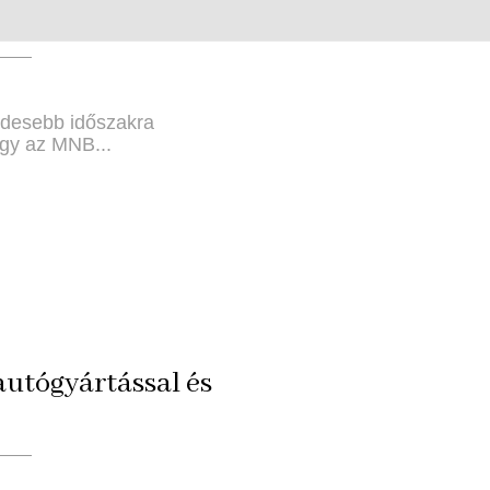
endesebb időszakra
hogy az MNB...
autógyártással és