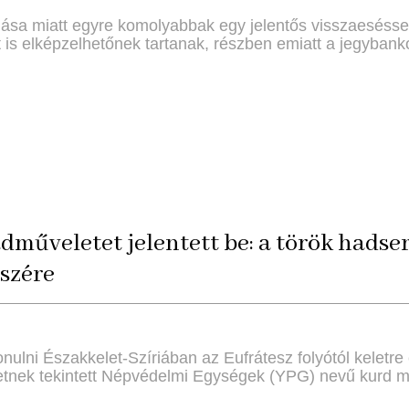
ulása miatt egyre komolyabbak egy jelentős visszaesésse
is elképzelhetőnek tartanak, részben emiatt a jegybankok
dműveletet jelentett be: a török hadse
észére
nulni Északkelet-Szíriában az Eufrátesz folyótól keletre 
etnek tekintett Népvédelmi Egységek (YPG) nevű kurd milí