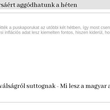
orsáért aggódhatunk a héten
őtték a puskaporukat az utóbbi két hétben, így most cs
usi inflációs adat lesz kiemelten fontos, hiszen kiderül, 
álságról suttognak - Mi lesz a magyar 