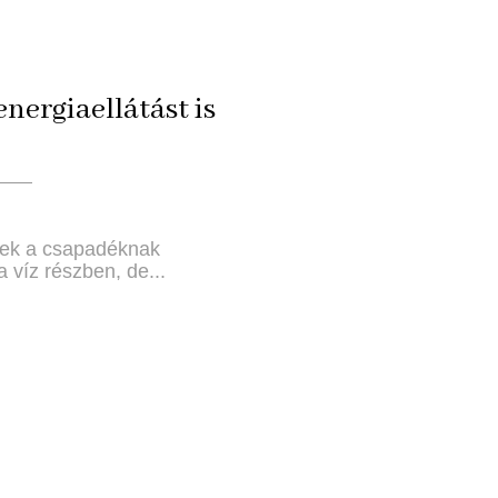
energiaellátást is
dtek a csapadéknak
 víz részben, de...