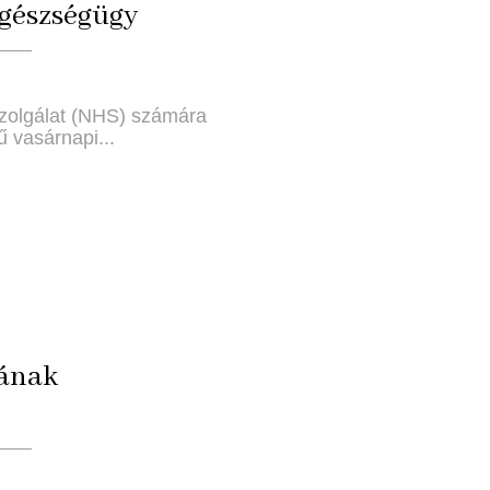
egészségügy
 szolgálat (NHS) számára
 vasárnapi...
lának