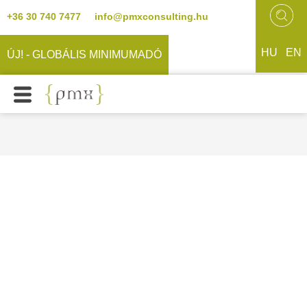
+36 30 740 7477
info@pmxconsulting.hu
HU
EN
ÚJ! - GLOBÁLIS MINIMUMADÓ