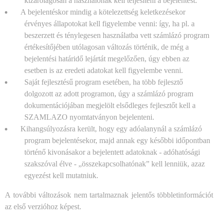
kizárólagosan
a használónak kell teljesíteni a bejelentést.
A bejelentéskor mindig a kötelezettség keletkezésekor
érvényes állapotokat kell figyelembe venni: így, ha pl. a
beszerzett és ténylegesen használatba vett számlázó program
értékesítőjében utólagosan változás történik, de még a
bejelentési határidő lejártát megelőzően, úgy ebben az
esetben is az eredeti adatokat kell figyelembe venni.
Saját fejlesztésű program esetében, ha több fejlesztő
dolgozott az adott programon, úgy a számlázó program
dokumentációjában megjelölt elsődleges fejlesztőt kell a
SZAMLAZO nyomtatványon bejelenteni.
Kihangsúlyozásra került, hogy egy adóalanynál a számlázó
program bejelentésekor, majd annak egy későbbi időpontban
történő kivonásakor a bejelentett adatoknak - adóhatósági
szakszóval élve - „összekapcsolhatónak” kell lenniük, azaz
egyezést kell mutatniuk.
A további változások nem tartalmaznak jelentős többletinformációt
az első verzióhoz képest.