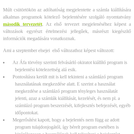
Múlt csütörtökön az adóhatóság megjelentette a számla kiállítására
alkalmas programok kötelező bejelentésére szolgáló nyomtatvány
második tervezetét
. Az első tervezet megjelenéséhez képest a
változások egyrészt értelmezési jellegűek, másrészt kiegészítő
információk megadására vonatkoznak.
Ami a szeptember elsejei első változathoz képest változott:
Az Áfa törvény szerinti felvásárló okiratot kiállító program is
bejelentési kötelezettség alá esik.
Pontosításra került mit is kell tekinteni a számlázó program
használatának megkezdése alatt. E szerint a használat
megkezdése a számlázó program tényleges használatát
jelenti, azaz a számlák kiállítását, kezelését, és nem pl. a
számlázó program beszerzését, kifejlesztés befejezését, egyéb
időpontokat.
Megerősítést kapott, hogy a bejelentés nem függ az adott
program tulajdonjogától, így bérelt program esetében is