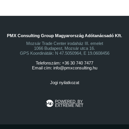
PMX Consulting Group Magyarország Adótanácsadó Kft.
Mozsár Trade Center irodaház III. emelet
1066 Budapest, Mozsár utca 16.
GPS Koordináták: N 47.5050964, E 19.0608456
Telefonszám: +36 30 740 7477
Email cím:
info@pmxconsulting.hu
Jogi nyilatkozat