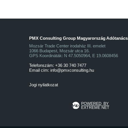
PMX Consulting Group Magyarország Adótanácsa
Mozsár Trade Center irodaház III. emelet
1066 Budapest, Mozsár utca 16.
GPS Koordináták: N 47.5050964, E 19.0608456
Telefonszám: +36 30 740 7477
Email cím:
info@pmxconsulting.hu
Jogi nyilatkozat