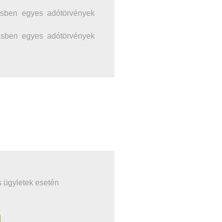
gésben egyes adótörvények
ggésben egyes adótörvények
s ügyletek esetén