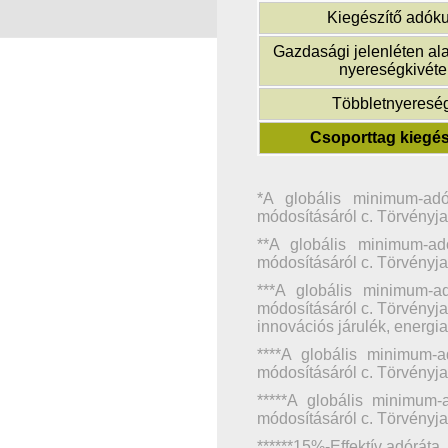
Kiegészítő adóku
Gazdasági jelenléten ala
nyereségkivétel
Többletnyereség
Csoporttag kiegés
*A globális minimum-adó
módosításáról c. Törvényjav
**A globális minimum-ad
módosításáról c. Törvényjav
***A globális minimum-a
módosításáról c. Törvényjav
innovációs járulék, energi
****A globális minimum-a
módosításáról c. Törvényja
*****A globális minimum-
módosításáról c. Törvényja
******15%-Effektív adóráta