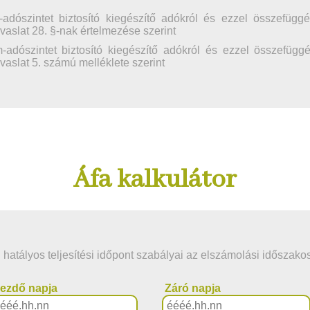
m-adószintet biztosító kiegészítő adókról és ezzel összefüg
vaslat 28. §-nak értelmezése szerint
m-adószintet biztosító kiegészítő adókról és ezzel összefü
vaslat 5. számú melléklete szerint
Áfa kalkulátor
 hatályos teljesítési időpont szabályai az elszámolási időszako
ezdő napja
Záró napja