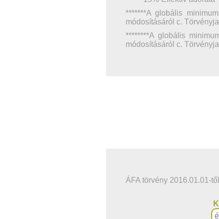
*******A globális minimu
módosításáról c. Törvényja
********A globális minimu
módosításáról c. Törvényja
ÁFA törvény 2016.01.01-től
K