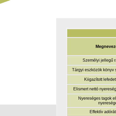
Megnevez
Személyi jellegű r
Tárgyi eszközök könyv sz
Kiigazított lefede
Elismert nettó nyeresé
Nyereséges tagok el
nyereség
Effektív adórát