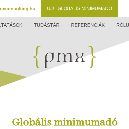
ÚJ! - GLOBÁLIS MINIMUMADÓ
mxconsulting.hu
LTATÁSOK
TUDÁSTÁR
REFERENCIÁK
RÓL
Globális minimumadó