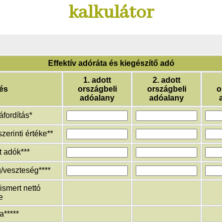
kalkulátor
Effektív adóráta és kiegészítő adó
1. adott
2. adott
és
országbeli
országbeli
o
adóalany
adóalany
áfordítás*
erinti értéke**
tt adók***
g/veszteség****
ismert nettó
e
a*****