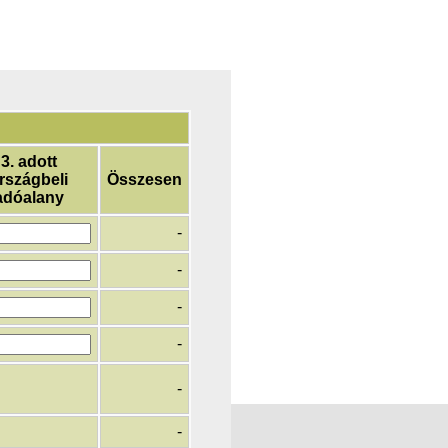
3. adott
rszágbeli
Összesen
adóalany
-
-
-
-
-
-