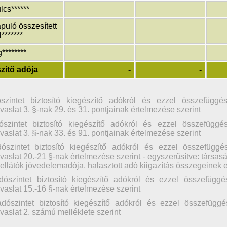
lcs******
puló összesített
*******
********
zítő adója
-
-
szintet biztosító kiegészítő adókról és ezzel összefügg
aslat 3. §-nak 29. és 31. pontjainak értelmezése szerint
ószintet biztosító kiegészítő adókról és ezzel összefügg
aslat 3. §-nak 33. és 91. pontjainak értelmezése szerint
dószintet biztosító kiegészítő adókról és ezzel összefügg
aslat 20.-21 §-nak értelmezése szerint - egyszerűsítve: társasá
aellátók jövedelemadója, halasztott adó kiigazítás összegeinek
dószintet biztosító kiegészítő adókról és ezzel összefüg
vaslat 15.-16 §-nak értelmezése szerint
adószintet biztosító kiegészítő adókról és ezzel összefüg
vaslat 2. számú melléklete szerint