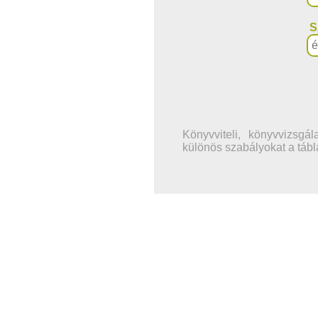
S
Könyvviteli, könyvvizsgá
különös szabályokat a tábl