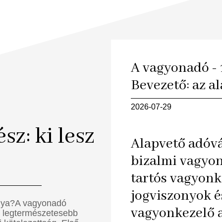
A vagyonadó - 1
Bevezető: az a
2026-07-29
sz: ki lesz
Alapvető adóvá
bizalmi vagyon
tartós vagyonk
jogviszonyok é
anya?A vagyonadó
vagyonkezelő 
n legtermészetesebb