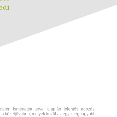
di
ején ismertetett tervei alapján jelentős adózási
k a közeljövőben, melyek közül az egyik legnagyobb