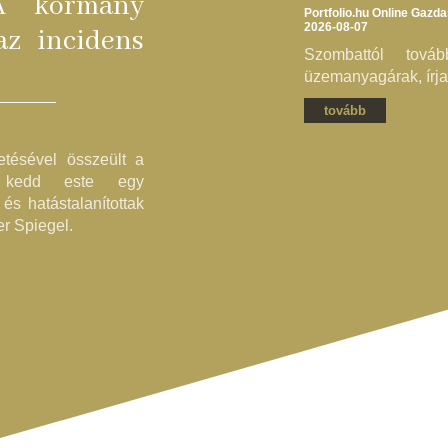
A kormány
Portfolio.hu Online Gazd
2026-08-07
az incidens
Szombattól tová
üzemanyagárak, írja 
tovább
etésével összeült a
n kedd este egy
és hatástalanítottak
er Spiegel.