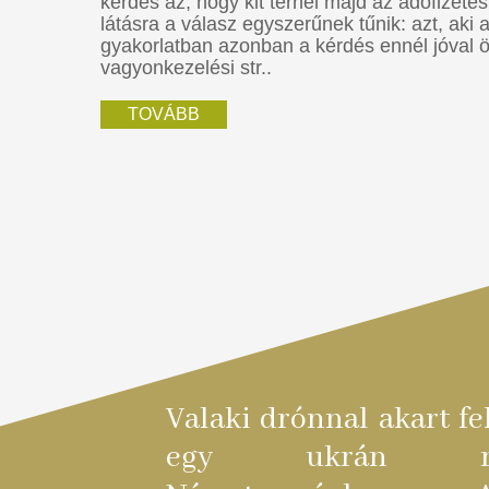
kérdés az, hogy kit terhel majd az adófizetés
látásra a válasz egyszerűnek tűnik: azt, aki a
gyakorlatban azonban a kérdés ennél jóval 
vagyonkezelési str..
TOVÁBB
Valaki drónnal akart f
egy ukrán repü