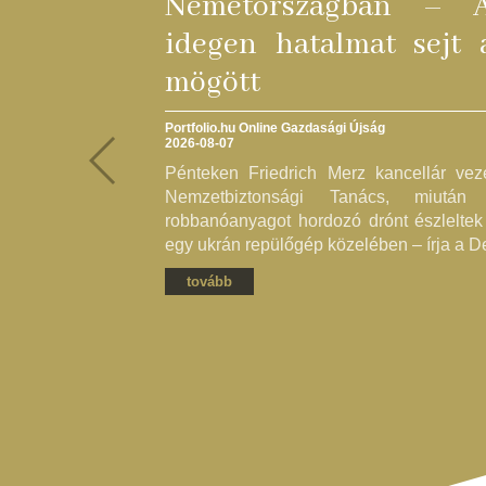
Németországban – 
idegen hatalmat sejt 
mögött
Portfolio.hu Online Gazdasági Újság
2026-08-07
Pénteken Friedrich Merz kancellár vez
Nemzetbiztonsági Tanács, miutá
robbanóanyagot hordozó drónt észleltek 
egy ukrán repülőgép közelében – írja a D
tovább