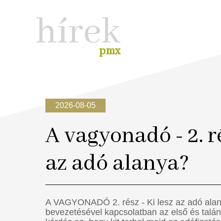
hírek
pmx
2026-08-05
A vagyonadó - 2. ré
az adó alanya?
A VAGYONADÓ 2. rész - Ki lesz az adó al
bevezetésével kapcsolatban az első és talá