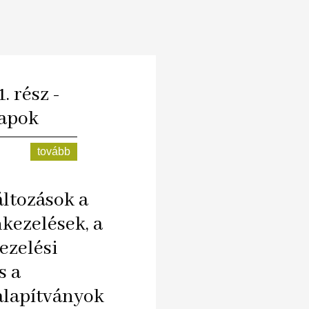
. rész -
lapok
tovább
ltozások a
kezelések, a
ezelési
s a
alapítványok