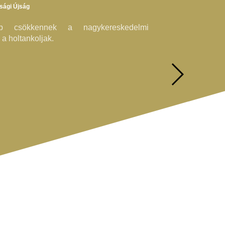
asági Újság
bb csökkennek a nagykereskedelmi
a holtankoljak.