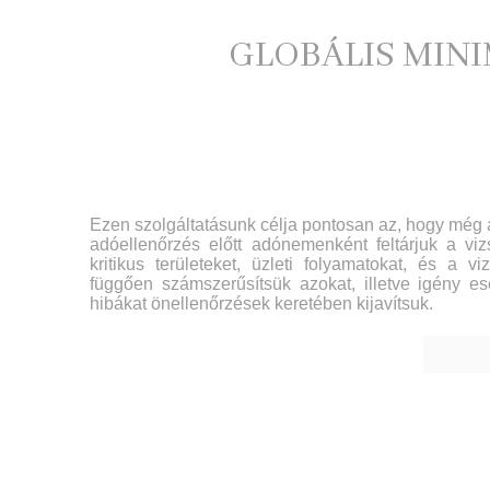
GLOBÁLIS MIN
Ezen szolgáltatásunk célja pontosan az, hogy még a
adóellenőrzés előtt adónemenként feltárjuk a vi
kritikus területeket, üzleti folyamatokat, és a vi
függően számszerűsítsük azokat, illetve igény es
hibákat önellenőrzések keretében kijavítsuk.