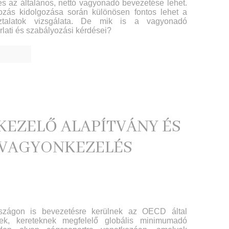
és az általános, nettó vagyonadó bevezetése lehet.
zás kidolgozása során különösen fontos lehet a
sztalatok vizsgálata. De mik is a vagyonadó
lati és szabályozási kérdései?
EZELŐ ALAPÍTVÁNY ÉS
 VAGYONKEZELÉS
rszágon is bevezetésre kerülnek az OECD által
nek, kereteknek megfelelő globális minimumadó