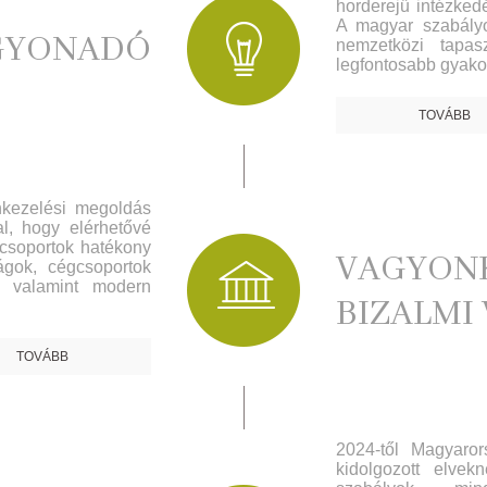
horderejű intézked
A magyar szabályo
GYONADÓ
nemzetközi tapa
legfontosabb gyakor
TOVÁBB
kezelési megoldás
l, hogy elérhetővé
gcsoportok hatékony
VAGYONK
ságok, cégcsoportok
, valamint modern
BIZALMI
TOVÁBB
2024-től Magyaro
kidolgozott elvek