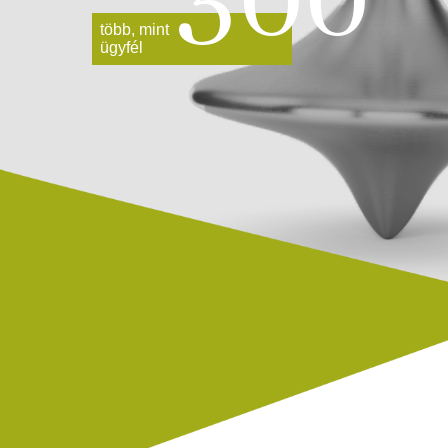
300
több, mint
ügyfél