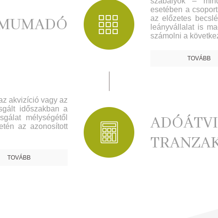
szabályok – min
esetében a csoport
az előzetes becslé
IMUMADÓ
leányvállalat is m
számolni a következ
TOVÁBB
z akvizíció vagy az
zsgált időszakban a
zsgálat mélységétől
ADÓÁTVI
etén az azonosított
TRANZA
TOVÁBB