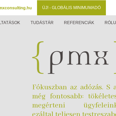
ÚJ! - GLOBÁLIS MINIMUMADÓ
mxconsulting.hu
LTATÁSOK
TUDÁSTÁR
REFERENCIÁK
RÓL
Fókuszban az adózás. S 
még fontosabb: tökélete
megérteni ügyfeleink
ezáltal teljesen testreszab