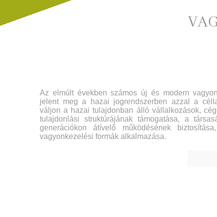
VA
Az elmúlt években számos új és modern vagyon
jelent meg a hazai jogrendszerben azzal a célla
váljon a hazai tulajdonban álló vállalkozások, cé
tulajdonlási struktúrájának támogatása, a társa
generációkon átívelő működésének biztosítása
vagyonkezelési formák alkalmazása.