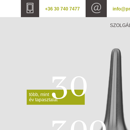
+36 30 740 7477
info@p
SZOLGÁ
30
több, mint
év tapasztalat