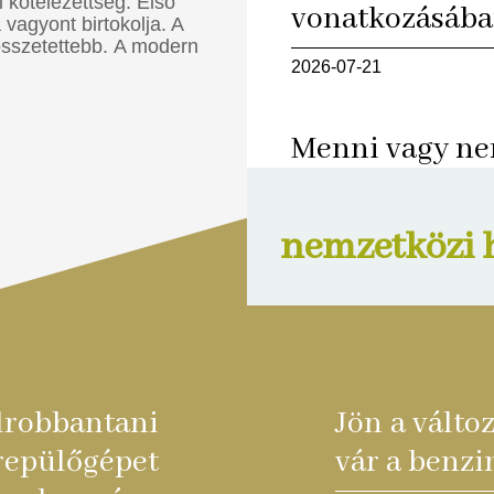
i kötelezettség. Első
vonatkozásáb
 vagyont birtokolja. A
összetettebb. A modern
2026-07-21
Menni vagy ne
társaság "külfö
adóügyi szemp
nemzetközi 
2026-04-08
elrobbantani
Jön a válto
lőgépet
vár a benzin