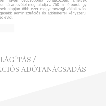
den olyan cégcsoportra vonatkozóan, amelyek
szintű árbevétel meghaladja a 750 millió eurót, így
sek alapján több ezer magyarországi vállalkozás,
agasabb adminisztrációs és adóteherrel kényszerül
ő évtől.
LÁGÍTÁS /
KCIÓS ADÓTANÁCSADÁS