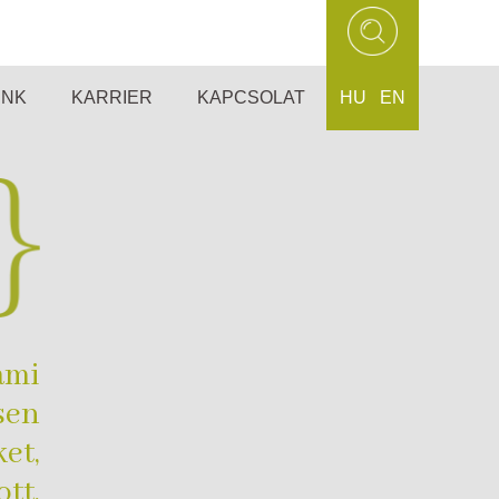
UNK
KARRIER
KAPCSOLAT
HU
EN
ami
sen
et,
ott,