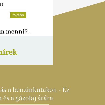
an
tovább
m menni? -
ldre költözése"
ontból
hírek
tovább
zás a benzinkutakon - Ez
 és a gázolaj árára