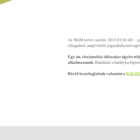
Az NGM tervei szerint 2015.01.01-től – j
elfogadott, majd törölt jogszabályszövegtő
Egy ún. elszámolási időszakos ügylet telj
alkalmaznunk.
Ráadásul a hatályba lépte
Rövid összefoglalónk valamint a
KALK