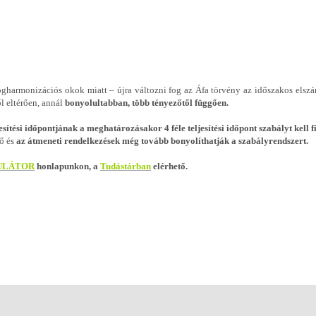
ogharmonizációs okok miatt – újra változni fog az Áfa törvény az időszakos elsz
l eltérően, annál
bonyolultabban, több tényezőtől függően.
esítési időpontjának a meghatározásakor 4 féle teljesítési időpont szabályt kell 
tő és
az átmeneti rendelkezések még tovább bonyolíthatják a szabályrendszert.
ULÁTOR
honlapunkon, a
Tudástárban
elérhető.