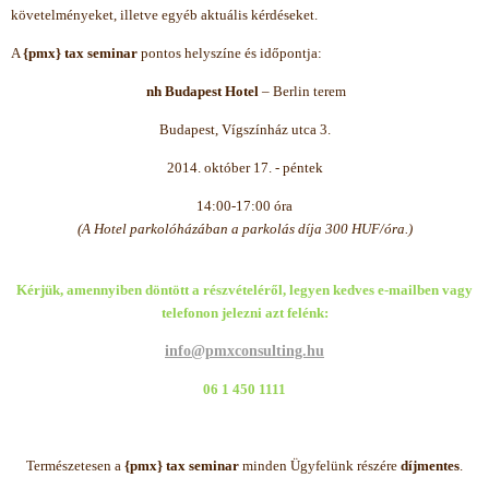
követelményeket, illetve egyéb aktuális kérdéseket.
A
{pmx} tax seminar
pontos helyszíne és időpontja:
nh Budapest Hotel
–
Berlin terem
Budapest, Vígszínház utca 3.
2014. október 17. - péntek
14:00-17:00 óra
(A Hotel parkolóházában a parkolás díja 300 HUF/óra.)
Kérjük, amennyiben döntött a részvételéről, legyen kedves e-mailben vagy
telefonon jelezni azt felénk:
info@pmxconsulting.hu
06 1 450 1111
Természetesen a
{pmx} tax seminar
minden Ügyfelünk részére
díjmentes
.