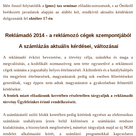
Idén ősszel
folytatódik
a
{pmx} tax seminar
előadás-sorozatunk
, s az Önöktől
beérkezett javaslatok alapján az alábbi két, rendkívül aktuális kérdéskört
dolgoznánk fel
október 17-én
:
Reklámadó 2014 - a reklámozó cégek szempontjából
A számlázás aktuális kérdései, változásai
A
reklámadó évközi bevezetése, a törvény célja, szándéka és maga a
megvalósítás, a kodifikált normaszöveg sem tette egyszerűvé a reklámozó
cégek számára a jogszabály helyes értelmezését. A kihirdetés és a hatálybalépés
óta megjelent értelmezések, magyarázatok pedig sok esetben félreértéseket
generáltak, vagy éppen nem adtak magyarázatot a gyakorlatban felmerülő
kérdésekre.
A fentiek miatt előadásunk keretében részleteiben tárgyaljuk a reklámadó
törvény Ügyfeleinket érintő rendelkezéseit.
A számlázásról szóló blokk keretében pedig kitérünk egyrészt az elektronikus
számlázás szabályaira (ezen belül különösen a számlázási rendszer
kialakítására, a bizonylatok megőrzésére), másrészt tárgyaljuk majd az új NGM
rendelet alkalmazási körét, a számlázó programokkal kapcsolatos