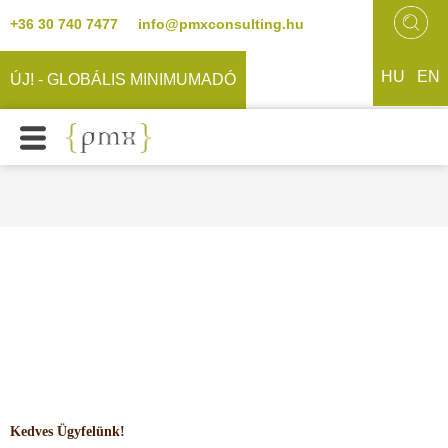
+36 30 740 7477
info@pmxconsulting.hu
HU
EN
ÚJ! - GLOBÁLIS MINIMUMADÓ
Kedves Ügyfelünk!