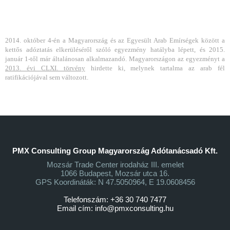
2014. október 4-én a Magyarország és az Egyesült Arab Emírségek között a
kettős adóztatás elkerüléséről szóló egyezmény hatályba lépett, és 2015.
január 1-től már általánosan alkalmazandó. Magyarországon az egyezményt a
2013. évi CLXI. törvény
hirdette ki, melynek tartalma az arab fél
ratifikációjával sem változott.
PMX Consulting Group Magyarország Adótanácsadó Kft.
Mozsár Trade Center irodaház III. emelet
1066 Budapest, Mozsár utca 16.
GPS Koordináták: N 47.5050964, E 19.0608456
Telefonszám: +36 30 740 7477
Email cím:
info@pmxconsulting.hu