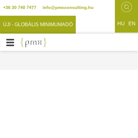
+36 30 740 7477
info@pmxconsulting.hu
HU
EN
ÚJ! - GLOBÁLIS MINIMUMADÓ