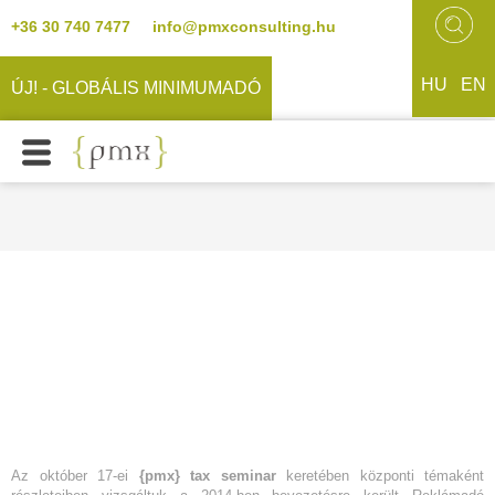
+36 30 740 7477
info@pmxconsulting.hu
HU
EN
ÚJ! - GLOBÁLIS MINIMUMADÓ
Az október 17-ei
{pmx} tax seminar
keretében központi témaként