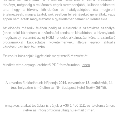
részleteiben vizsgáltuk a 2014-ben bevezetésre került Reklámadó
törvényt, mégpedig a reklámozó cégek szempontjából, különös tekintettel
arra, hogy a törvény kihirdetése és hatálybalépése óta megjelent
értelmezések, magyarázatok sok esetben félreértéseket generáltak, vagy
éppen nem adtak magyarázatot a gyakorlatban felmerülő kérdésekre.
Az előadás második felében pedig az elektronikus számlázás szabályai
(ezen belül különösen a számlázási rendszer kialakítása, a bizonylatok
megőrzése), valamint az új NGM rendelet alkalmazási köre, a számlázó
programokkal kapcsolatos követelmények, illetve egyéb aktuális
kérdések kerültek fókuszba.
Ezúton is köszönjük Ügyfeleink megtisztelő részvételét.
Mindkét téma anyaga letölthető PDF formátumban,
innen
.
A következő előadásunk időpontja
2014. november 13. csütörtök, 14
terme.
óra
, helyszíne ismételten az NH Budapest Hotel
Berlin
Témajavaslataikat továbbra is várjuk a +36 1 450 1111-es telefonszámon,
illetve az
info@pmxconsulting.hu
e-mail címen.