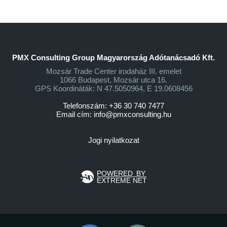
PMX Consulting Group Magyarország Adótanácsadó Kft.
Mozsár Trade Center irodaház III. emelet
1066 Budapest, Mozsár utca 16.
GPS Koordináták: N 47.5050964, E 19.0608456
Telefonszám: +36 30 740 7477
Email cím:
info@pmxconsulting.hu
Jogi nyilatkozat