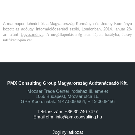
A mai napon kihirdették a Magyarország Kormánya és Jersey Kormánya
között az adóügyi információcseréről szóló, Londonban, 2014. január 28-
án aláírt
Egyezményt
.
A megállapodás még nem lépett hatályba, Jersey
ratifikációjára vár.
PMX Consulting Group Magyarország Adótanácsadó Kft.
Mozsár Trade Center irodaház III. emelet
1066 Budapest, Mozsár utca 16.
GPS Koordináták: N 47.5050964, E 19.0608456
Telefonszám: +36 30 740 7477
Email cím:
info@pmxconsulting.hu
Jogi nyilatkozat