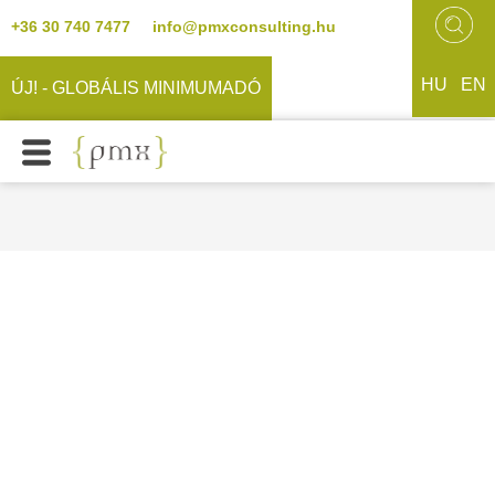
+36 30 740 7477
info@pmxconsulting.hu
HU
EN
ÚJ! - GLOBÁLIS MINIMUMADÓ