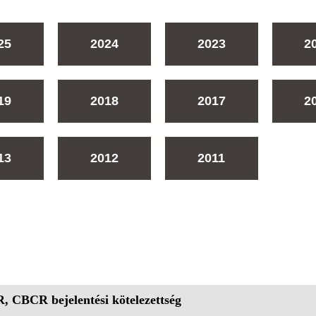
25
2024
2023
2
19
2018
2017
2
13
2012
2011
, CBCR bejelentési kötelezettség