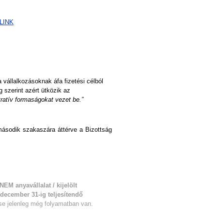
LINK
 vállalkozásoknak áfa fizetési célból
 szerint azért ütközik az
tratív formaságokat vezet be.”
ásodik szakaszára áttérve a Bizottság
NEM anyavállalat / kijelölt
 december 31-ig teljesítendő
ése jelenleg még folyamatban van.