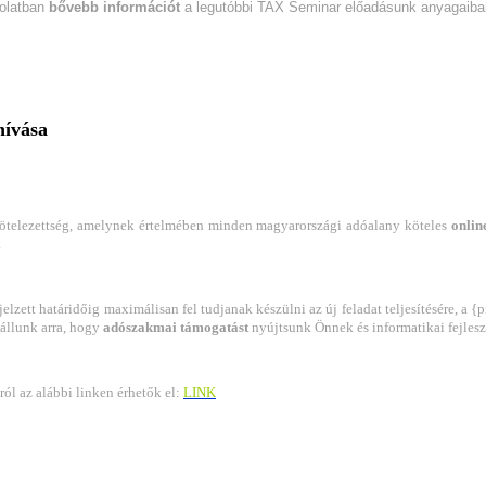
solatban
bővebb információt
a legutóbbi TAX Seminar előadásunk anyagaiban
hívása
 kötelezettség, amelynek értelmében minden magyarországi adóalany köteles
onlin
.
lzett határidőig maximálisan fel tudjanak készülni az új feladat teljesítésére, a
 állunk arra, hogy
adószakmai támogatást
nyújtsunk Önnek és informatikai fejlesz
ól az alábbi linken érhetők el:
LINK