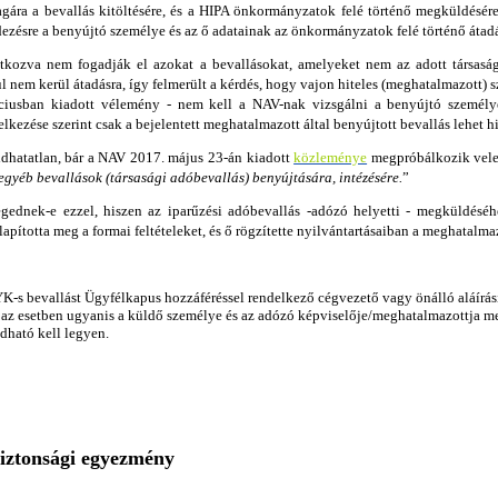
ra a bevallás kitöltésére, és a HIPA önkormányzatok felé történő megküldésére
ezésre a benyújtó személye és az ő adatainak az önkormányzatok felé történő átad
tkozva nem fogadják el azokat a bevallásokat, amelyeket nem az adott társaság
l nem kerül átadásra, így felmerült a kérdés, hogy vajon hiteles (meghatalmazott) 
ciusban kiadott vélemény - nem kell a NAV-nak vizsgálni a benyújtó személyé
lkezése szerint csak a bejelentett meghatalmazott által benyújtott bevallás lehet h
dhatatlan, bár a NAV 2017. május 23-án kiadott
közleménye
megpróbálkozik vele,
egyéb bevallások (társasági adóbevallás) benyújtására, intézésére.
”
ednek-e ezzel, hiszen az iparűzési adóbevallás -adózó helyetti - megküldéséh
pította meg a formai feltételeket, és ő rögzítette nyilvántartásaiban a meghatalma
YK-s bevallást Ügyfélkapus hozzáféréssel rendelkező cégvezető vagy önálló aláírási
az esetben ugyanis a küldő személye és az adózó képviselője/meghatalmazottja m
dható kell legyen.
biztonsági egyezmény