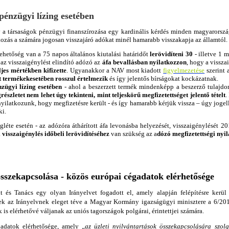
pénzügyi lízing esetében
 a társaságok pénzügyi finanszírozása egy kardinális kérdés minden magyarorszá
ozás a számára jogosan visszajáró adókat minél hamarabb visszakapja az államtól.
ehetőség van a 75 napos általános kiutalási határidőt
lerövidíteni 30
- illetve 1 m
az visszaigénylést elindító adózó az
áfa bevallásban nyilatkozzon
, hogy a vissza
jes mértékben kifizette
. Ugyanakkor a NAV most kiadott
figyelmezetése
szerint 
tt termékek
esetében rosszul értelmezik
és így
jelentős bírságokat
kockázatnak.
nzügyi lízing esetében
- ahol a beszerzett termék mindenképp a beszerző tulajdon
grészletet nem lehet úgy tekinteni, mint teljeskörű megfizetettséget jelentő tételt
.
y nyilatkozunk, hogy megfizetésre került - és így hamarabb kérjük vissza – úgy joge
ki.
léte esetén - az adózóra áthárított áfa levonásba helyezését, visszaigénylését 
a
visszaigénylés időbeli lerövidítéséhez
van szükség az a
dózó megfizetettségi nyi
sszekapcsolása - közös európai cégadatok elérhetősége
 és Tanács egy olyan Irányelvet fogadott el, amely alapján felépítésre kerü
ek az Irányelvnek eleget téve a Magyar Kormány igazságügyi minisztere a 6/2017
is elérhetővé váljanak az uniós tagországok polgárai, érintettjei számára.
 adatok elérhetősége, amely „
az üzleti nyilvántartások összekapcsolására szol