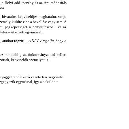
 a Helyi adó törvény és az Art. módosítás
ása.
 hivatalos képviselője/ meghatalmazottja
személy küldte-e be a bevallást vagy sem. A
t, jogképességét a benyújtáskor – és az
iteles – ütközött egymással.
 amikor rögzíti: „
A NAV vizsgálja, hogy a
ez mindeddig az önkormányzattól kellett
zottak, képviselők személyét is.
 joggal rendelkező vezető tisztségviselő
egegyezik egymással, így a beküldött