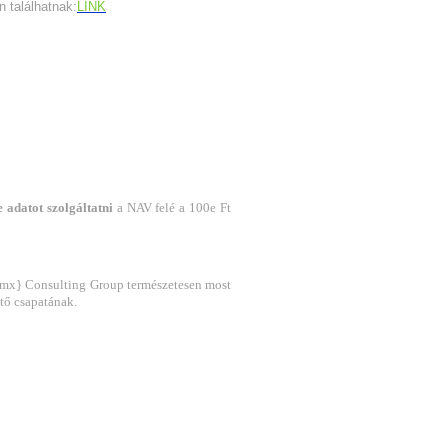
 találhatnak:
LINK
e adatot szolgáltatni
a NAV felé a 100e Ft
 {pmx} Consulting Group
természetesen most
tő csapatának.