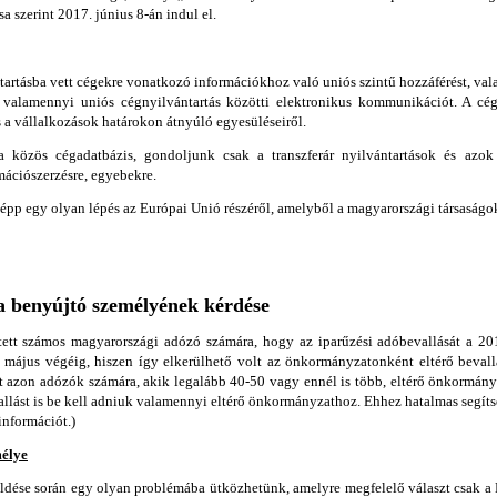
a szerint 2017. június 8-án indul el.
tartásba vett cégekre vonatkozó információkhoz való uniós szintű hozzáférést, val
 valamennyi uniós cégnyilvántartás közötti elektronikus kommunikációt. A cé
és a vállalkozások határokon átnyúló egyesüléseiről.
 közös cégadatbázis, gondoljunk csak a transzferár nyilvántartások és azok
mációszerzésre, egyebekre.
pp egy olyan lépés az Európai Unió részéről, amelyből a magyarországi társaságok 
a benyújtó személyének kérdése
ett számos magyarországi adózó számára, hogy az iparűzési adóbevallását a 2
i május végéig, hiszen így elkerülhető volt az önkormányzatonként eltérő bevall
t azon adózók számára, akik legalább 40-50 vagy ennél is több, eltérő önkormányz
allást is be kell adniuk valamennyi eltérő önkormányzathoz. Ehhez hatalmas segítsé
információt.)
mélye
ldése során egy olyan problémába ütközhetünk, amelyre megfelelő választ csak a N