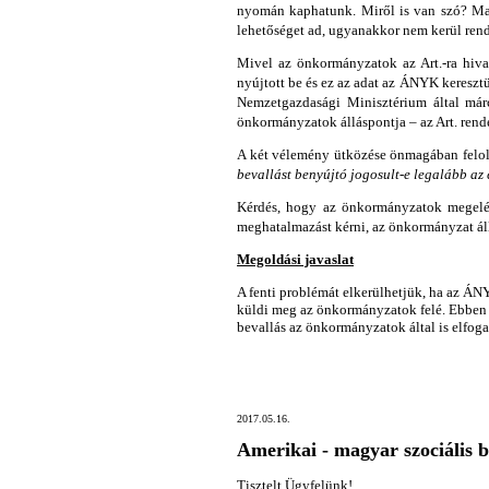
nyomán kaphatunk. Miről is van szó? Magá
lehetőséget ad, ugyanakkor nem kerül rend
Mivel az önkormányzatok az Art.-ra hiva
nyújtott be és ez az adat az ÁNYK keresztü
Nemzetgazdasági Minisztérium által már
önkormányzatok álláspontja – az Art. rende
A két vélemény ütközése önmagában felol
bevallást benyújtó jogosult-e legalább az 
Kérdés, hogy az önkormányzatok megelég
meghatalmazást kérni, az önkormányzat álla
Megoldási javaslat
A fenti problémát elkerülhetjük, ha az ÁN
küldi meg az önkormányzatok felé. Ebben 
bevallás az önkormányzatok által is elfoga
2017.05.16.
Amerikai - magyar szociális 
Tisztelt Ügyfelünk!