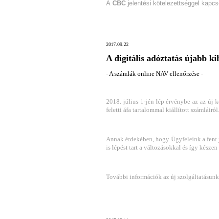
A
CBC
jelentési kötelezettséggel kapc
2017.09.22
A digitális adóztatás újabb ki
- A számlák online NAV ellenőrzése -
2018. július 1-jén lép érvénybe az az új
feletti áfa tartalommal kiállított számláiról
Annak érdekében, hogy Ügyfeleink a fent je
is lépést tart a változásokkal és így készen
További információk az új szolgáltatásunkr