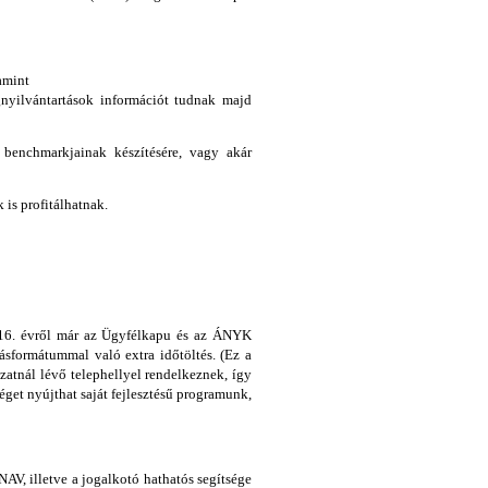
amint
gnyilvántartások információt tudnak majd
 benchmarkjainak készítésére, vagy akár
is profitálhatnak.
016. évről már az Ügyfélkapu és az ÁNYK
ásformátummal való extra időtöltés. (Ez a
atnál lévő telephellyel rendelkeznek, így
get nyújthat saját fejlesztésű programunk,
AV, illetve a jogalkotó hathatós segítsége