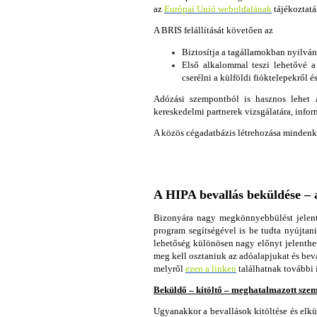
az
Európai Unió weboldalának
tájékoztatás
A BRIS felállítását követően az
Biztosítja a tagállamokban nyilván
Első alkalommal teszi lehetővé a
cserélni a külföldi fióktelepekről 
Adózási szempontból is hasznos lehet a
kereskedelmi partnerek vizsgálatára, infor
A közös cégadatbázis létrehozása mindenké
A HIPA bevallás beküldése – 
Bizonyára nagy megkönnyebbülést jelent
program segítségével is be tudta nyújtan
lehetőség különösen nagy előnyt jelenthe
meg kell osztaniuk az adóalapjukat és bev
melyről
ezen a linken
találhatnak további 
Beküldő – kitöltő – meghatalmazott sze
Ugyanakkor a bevallások kitöltése és elkü