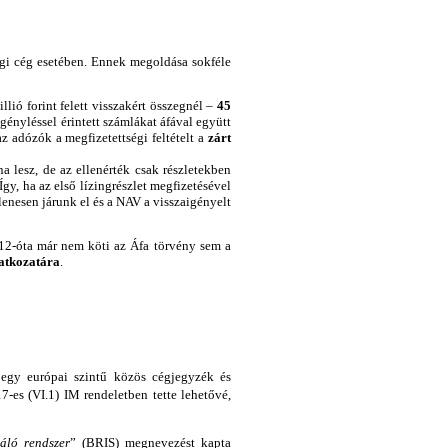
gi cég esetében. Ennek megoldása sokféle
illió forint felett visszakért összegnél –
45
igényléssel érintett számlákat áfával együtt
az adózók a megfizetettségi feltételt a
zárt
a lesz, de az ellenérték csak részletekben
 Így, ha az első lízingrészlet megfizetésével
llenesen járunk el és a NAV a visszaigényelt
2012-óta már nem köti az Áfa törvény sem a
latkozatára
.
l egy európai szintű közös cégjegyzék és
-es (VI.1) IM rendeletben tette lehetővé,
gáló rendszer
” (BRIS) megnevezést kapta