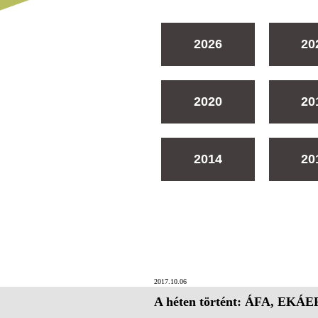
2026
20
2020
20
2014
20
2017.10.06
A héten történt: ÁFA, EKÁER