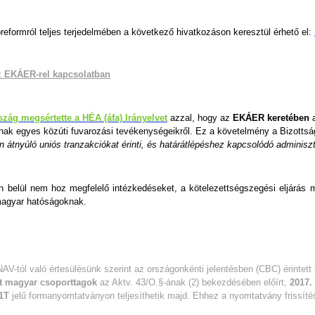
eformról teljes terjedelmében a következő hivatkozáson keresztül érhető el:
az EKÁER-rel kapcsolatban
zág megsértette a HÉA (áfa) Irányelvet
azzal, hogy az
EKÁER keretében
a
ak egyes közúti fuvarozási tevékenységeikről. Ez a követelmény a Bizottság
n átnyúló uniós tranzakciókat érinti, és határátlépéshez kapcsolódó adminisz
belül nem hoz megfelelő intézkedéseket, a kötelezettségszegési eljárás m
 magyar hatóságoknak.
 NAV-tól való értesülésünk szerint az országonkénti jelentésben (CBC) érintett
ett magyar csoporttagok
az Aktv. 43/O.§-ának (2) bekezdésében előírt,
2017.
1T
jelű formanyomtatványon teljesíthetik majd. Ehhez a nyomtatvány frissít