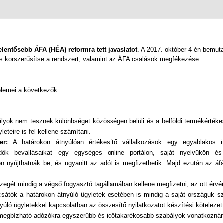
jelentősebb ÁFA (HÉA) reformra tett javaslatot
. A 2017. október 4-én bemuta
és korszerűsítse a rendszert, valamint az ÁFA csalások megfékezése.
elemei a következők:
lyok nem tesznek különbséget közösségen belüli és a belföldi termékértékes
eteire is fel kellene számítani.
er:
A határokon átnyúlóan értékesítő vállalkozások egy egyablakos ügy
kedők bevallásaikat egy egységes online portálon, saját nyelvükön 
 nyújthatnák be, és ugyanitt az adót is megfizethetik. Majd ezután az á
egét mindig a végső fogyasztó tagállamában kellene megfizetni, az ott érv
átók a határokon átnyúló ügyletek esetében is mindig a saját országuk sza
yúló ügyletekkel kapcsolatban az összesítő nyilatkozatot készítési kötelezett
egbízható adózókra egyszerűbb és időtakarékosabb szabályok vonatkozná