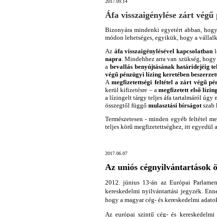
2017.09.14
Áfa visszaigénylése zárt végű 
Bizonyára mindenki egyetért abban, hogy
módon lehetséges, egyikük, hogy a vállalk
Az
áfa visszaigénylésével kapcsolatban
l
napra
. Mindehhez arra van szükség, hogy 
a
bevallás benyújtásának határidejéig tel
végű pénzügyi lízing keretében beszerze
A
megfizetettségi feltétel a zárt végű pé
kerül kifizetésre – a
megfizetett első lízin
a lízingelt tárgy teljes áfa tartalmáról úg
összegtől függő
mulasztási bírságot
szab 
Természetesen - minden egyéb feltétel meg
teljes körű megfizetettséghez, itt egyedül 
2017.06.07
Az uniós cégnyilvántartások ö
2012. június 13-án az Európai Parlament
kereskedelmi nyilvántartási jegyzék. Enn
hogy a magyar cég- és kereskedelmi adatok 
Az európai szintű cég- és kereskedelmi