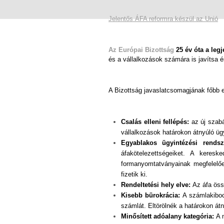
Jelentős ÁFA reformra készül az Unió
Az Európai Bizottság
25 év óta a leg
és a vállalkozások számára is javítsa 
A Bizottság javaslatcsomagjának főbb 
Csalás elleni fellépés:
az új szabá
vállalkozások határokon átnyúló ügyl
Egyablakos ügyintézési rendsz
áfakötelezettségeiket. A keres
formanyomtatványainak megfelelően
fizetik ki.
Rendeltetési hely elve:
Az áfa össz
Kisebb bürokrácia:
A számlakibocs
számlát. Eltörölnék a határokon átn
Minősített adóalany kategória:
A m