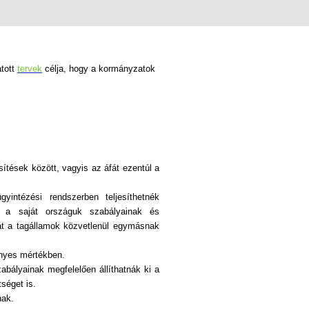
tott
tervek
célja, hogy a kormányzatok
ítések között, vagyis az áfát ezentúl a
intézési rendszerben teljesíthetnék
és a saját országuk szabályainak és
fát a tagállamok közvetlenül egymásnak
ényes mértékben.
bályainak megfelelően állíthatnák ki a
séget is.
nak.