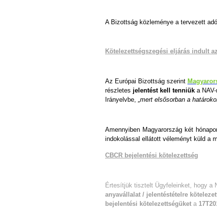
A Bizottság közleménye a tervezett adór
Kötelezettségszegési eljárás indult 
Az Európai Bizottság szerint
Magyarors
részletes
jelentést kell tenniük
a NAV-n
Irányelvbe,
„mert elsősorban a határoko
Amennyiben Magyarország két hónapon 
indokolással ellátott véleményt küld a
CBCR bejelentési kötelezettség
Értesítjük tisztelt Ügyfeleinket, hogy a
anyavállalat / jelentéstételre kötelez
bejelentési kötelezettségüket
a
17T20